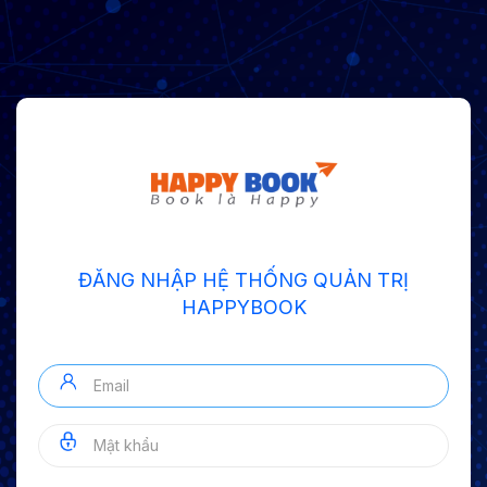
ĐĂNG NHẬP HỆ THỐNG QUẢN TRỊ
HAPPYBOOK